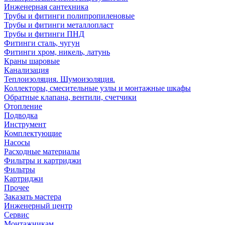
Инженерная сантехника
Трубы и фитинги полипропиленовые
Трубы и фитинги металлопласт
Трубы и фитинги ПНД
Фитинги сталь, чугун
Фитинги хром, никель, латунь
Краны шаровые
Канализация
Теплоизоляция. Шумоизоляция.
Коллекторы, смесительные узлы и монтажные шкафы
Обратные клапана, вентили, счетчики
Отопление
Подводка
Инструмент
Комплектующие
Насосы
Расходные материалы
Фильтры и картриджи
Фильтры
Картриджи
Прочее
Заказать мастера
Инженерный центр
Сервис
Монтажникам