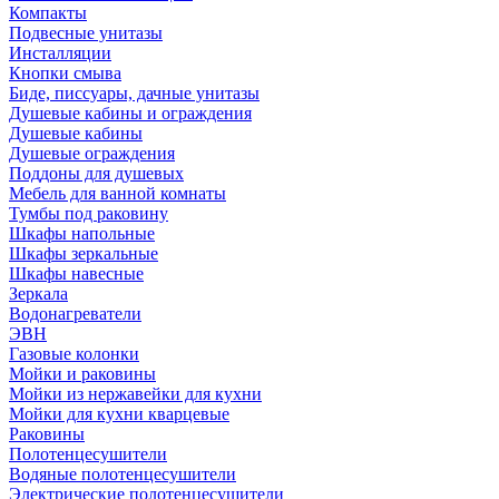
Компакты
Подвесные унитазы
Инсталляции
Кнопки смыва
Биде, писсуары, дачные унитазы
Душевые кабины и ограждения
Душевые кабины
Душевые ограждения
Поддоны для душевых
Мебель для ванной комнаты
Тумбы под раковину
Шкафы напольные
Шкафы зеркальные
Шкафы навесные
Зеркала
Водонагреватели
ЭВН
Газовые колонки
Мойки и раковины
Мойки из нержавейки для кухни
Мойки для кухни кварцевые
Раковины
Полотенцесушители
Водяные полотенцесушители
Электрические полотенцесушители